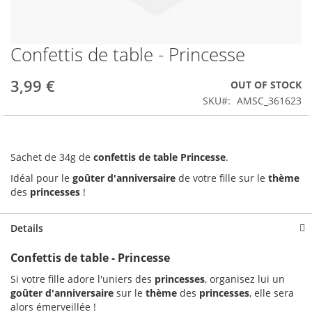
Confettis de table - Princesse
Skip
to
the
3,99 €
OUT OF STOCK
beginning
SKU
AMSC_361623
of
the
images
gallery
Sachet de 34g de
c
onfettis de table Princesse
.
Idéal pour le
goûter d'anniversaire
de votre fille sur le
thème
des
princesses
!
Details
Confettis de table - Princesse
Si votre fille adore l'uniers des
princesses
, organisez lui un
goûter d'anniversaire
sur le
thème
des
princesses
, elle sera
alors émerveillée !