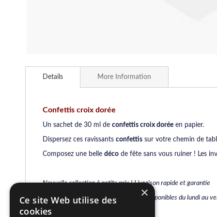
Skip
to
Details
More Information
the
beginning
of
the
Confettis croix dorée
images
Un sachet de 30 ml de
confettis croix dorée
en papier.
gallery
Dispersez ces ravissants
confettis
sur votre chemin de table
Composez une belle
déco
de fête sans vous ruiner ! Les in
Nouvelle collection à petits prix ! Livraison rapide et garantie
×
Une équipe de conseillers spécialisés, disponibles du lundi au 
Ce site Web utilise des
cookies