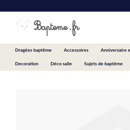
Skip
to
Content
Dragées baptême
Accessoires
Anniversaire 
Decoration
Déco salle
Sujets de baptême
Skip
to
the
end
of
the
images