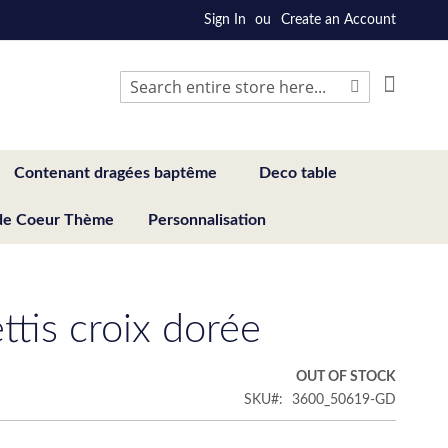
Sign In
Create an Account
My Cart
Search
Search
Contenant dragées baptême
Deco table
de Coeur Thème
Personnalisation
ttis croix dorée
€
OUT OF STOCK
SKU
3600_50619-GD