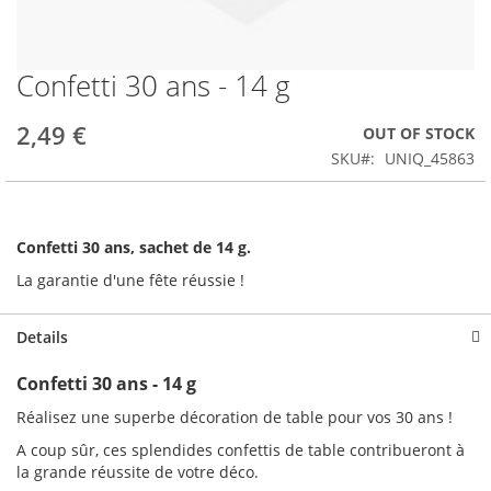
Confetti 30 ans - 14 g
Skip
to
the
2,49 €
OUT OF STOCK
beginning
SKU
UNIQ_45863
of
the
images
gallery
Confetti 30 ans, sachet de 14 g.
La garantie d'une fête réussie !
Details
Confetti 30 ans - 14 g
Réalisez une superbe décoration de table pour vos 30 ans !
A coup sûr, ces splendides confettis de table contribueront à
la grande réussite de votre déco.