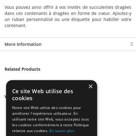
Vous pouvez ainsi offrir à vos invités de succulentes dragées
dans ces contenants à dragées en forme de coeur. Ajoutez-y
un ruban personnalisé ou une étiquette pour habiller votre
contenant.
More Information
Related Products
×
Ce site Web utilise des
We found other products you might like!
cookies
Notre site Web utilise des cookies pour
améliorer l'expérience utilisateur. En
utilisant notre site Web, vous acceptez tous
les cookies conformément à notre Politique
relative aux cookies.
En savoir plus