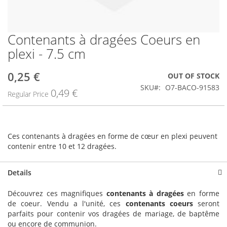
Contenants à dragées Coeurs en
Skip
to
plexi - 7.5 cm
the
beginning
0,25 €
Special
OUT OF STOCK
of
Price
the
SKU
O7-BACO-91583
0,49 €
Regular Price
images
gallery
Ces contenants à dragées en forme de cœur en plexi peuvent
contenir entre 10 et 12 dragées.
Details
Découvrez ces magnifiques
contenants à dragées
en forme
de coeur. Vendu a l'unité, ces
contenants coeurs
seront
parfaits pour contenir vos dragées de mariage, de baptême
ou encore de communion.