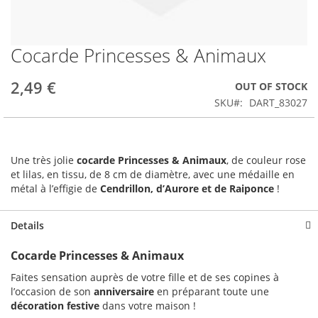
Cocarde Princesses & Animaux
Skip
to
the
2,49 €
OUT OF STOCK
beginning
SKU
DART_83027
of
the
images
gallery
Une très jolie
cocarde Princesses & Animaux
, de couleur rose
et lilas, en tissu, de 8 cm de diamètre, avec une médaille en
métal à l’effigie de
Cendrillon, d’Aurore et de Raiponce
!
Details
Cocarde Princesses & Animaux
Faites sensation auprès de votre fille et de ses copines à
l’occasion de son
anniversaire
en préparant toute une
décoration festive
dans votre maison !