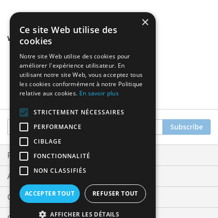
×
Ce site Web utilise des
We found other products you might like!
cookies
Notre site Web utilise des cookies pour
améliorer l'expérience utilisateur. En
utilisant notre site Web, vous acceptez tous
les cookies conformément à notre Politique
relative aux cookies.
En savoir plus
STRICTEMENT NÉCESSAIRES
Sign
Subscribe
PERFORMANCE
Up
CIBLAGE
for
Our
Privacy and Cookie Policy
FONCTIONNALITÉ
Newsletter:
NON CLASSIFIÉS
Advanced Search
ACCEPTER TOUT
REFUSER TOUT
Orders and Returns
AFFICHER LES DÉTAILS