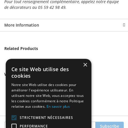
Pour tout renseignement complémentaire, appelez notre équipe
de décorateurs au 05 59 42 98 49.
More Information
Related Products
×
Ce site Web utilise des
We found other products you might like!
cookies
Notre site Web utilise des cookies pour
améliorer l'expérience utilisateur. En
utilisant notre site Web, vous acceptez tous
les cookies conformément à notre Politique
relative aux cookies.
En savoir plus
STRICTEMENT NÉCESSAIRES
Sign
Subscribe
PERFORMANCE