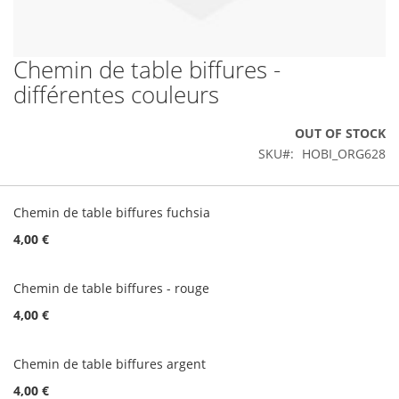
Chemin de table biffures -
Skip
to
différentes couleurs
the
beginning
OUT OF STOCK
of
the
SKU
HOBI_ORG628
images
gallery
Grouped
product
Chemin de table biffures fuchsia
items
4,00 €
Chemin de table biffures - rouge
4,00 €
Chemin de table biffures argent
4,00 €