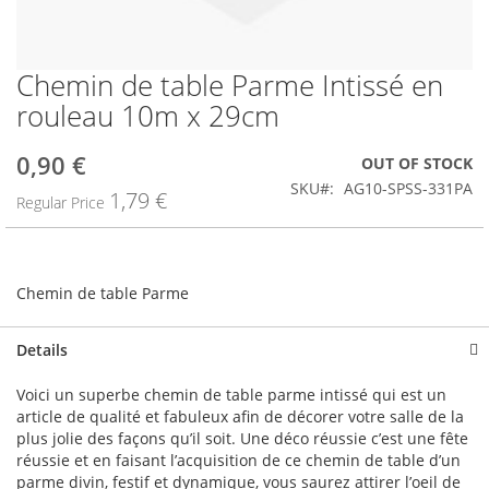
Chemin de table Parme Intissé en
Skip
to
rouleau 10m x 29cm
the
beginning
0,90 €
Special
OUT OF STOCK
of
Price
the
SKU
AG10-SPSS-331PA
1,79 €
Regular Price
images
gallery
Chemin de table Parme
Details
Voici un superbe chemin de table parme intissé qui est un
article de qualité et fabuleux afin de décorer votre salle de la
plus jolie des façons qu’il soit. Une déco réussie c’est une fête
réussie et en faisant l’acquisition de ce chemin de table d’un
parme divin, festif et dynamique, vous saurez attirer l’oeil de