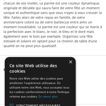
chacun de vos invités. Le parme est une couleur dynamique,
originale et décalée qui saura faire de votre fête un moment
unique et authentique sans que vous n’ayez à vous creuser la
tête. Faites alors de votre repas en famille, de votre
anniversaire coloré ou de votre barbecue entre amis un
moment inoubliable. Le parme est une couleur qui se marie à
la perfection avec le blanc, le noir, le bleu et le doré mais
également avec le bois par exemple. Organisez une fête
estivale et solaire en optant pour ce chemin de table d’une
qualité on ne peut plus qualitatif.
×
Ce site Web utilise des
Related Products
cookies
Notre site Web utilise des cookies pour
améliorer l'expérience utilisateur. En
utilisant notre site Web, vous acceptez tous
les cookies conformément à notre Politique
relative aux cookies.
En savoir plus
STRICTEMENT NÉCESSAIRES