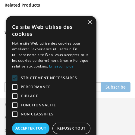
Related Products
×
Ce site Web utilise des
We found other products you might like!
cookies
Notre site Web utilise des cookies pour
améliorer l'expérience utilisateur. En
utilisant notre site Web, vous acceptez tous
les cookies conformément à notre Politique
relative aux cookies.
En savoir plus
STRICTEMENT NÉCESSAIRES
Sign
Subscribe
PERFORMANCE
Up
CIBLAGE
for
Our
Privacy and Cookie Policy
FONCTIONNALITÉ
Newsletter:
NON CLASSIFIÉS
Advanced Search
ACCEPTER TOUT
REFUSER TOUT
Orders and Returns