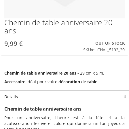
Chemin de table anniversaire 20
Skip
to
ans
the
beginning
9,99 €
OUT OF STOCK
of
the
SKU
CHAL_5192_20
images
gallery
Chemin de table anniversaire 20 ans
- 29 cm x 5 m.
Accessoire
idéal pour votre
décoration
de
table
!
Details
Chemin de table anniversaire ans
Pour un anniversaire, l'heure est à la fête et à la
acute;coration festive et coloré qui donnera un ton joyeux à