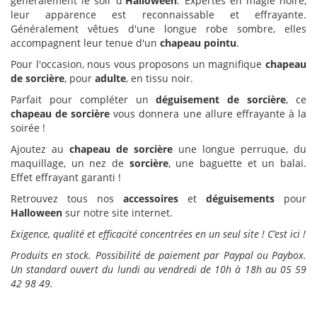
généralement le soir d
'Halloween
. Expertes en magie noire,
leur apparence est reconnaissable et effrayante.
Généralement vêtues d'une longue robe sombre, elles
accompagnent leur tenue d'un
chapeau pointu
.
Pour l'occasion, nous vous proposons un magnifique
chapeau
de sorcière
, pour
adulte
, en tissu noir.
Parfait pour compléter un
déguisement de sorcière
, ce
chapeau de sorcière
vous donnera une allure effrayante à la
soirée !
Ajoutez au
chapeau de sorcière
une longue perruque, du
maquillage, un nez de
sorcière
, une baguette et un balai.
Effet effrayant garanti !
Retrouvez tous nos
accessoires
et
déguisements
pour
Halloween
sur notre site internet.
Exigence, qualité et efficacité concentrées en un seul site ! C’est ici !
Produits en stock. Possibilité de paiement par Paypal ou Paybox.
Un standard ouvert du lundi au vendredi de 10h à 18h au 05 59
42 98 49.