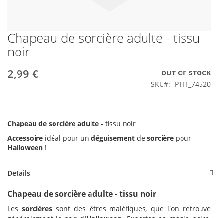
Chapeau de sorcière adulte - tissu
Skip
to
noir
the
beginning
2,99 €
OUT OF STOCK
of
the
SKU
PTIT_74520
images
gallery
Chapeau de sorcière adulte
- tissu noir
Accessoire
idéal pour un
déguisement
de
sorcière
pour
Halloween
!
Details
Chapeau de sorcière adulte - tissu noir
Les
sorcières
sont des êtres maléfiques, que l'on retrouve