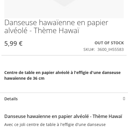
Danseuse hawaïenne en papier
Skip
to
alvéolé - Thème Hawaï
the
beginning
5,99 €
OUT OF STOCK
of
the
SKU
3600_IH55583
images
gallery
Centre de table en papier alvéolé à l'effigie d'une danseuse
hawaïenne de 36 cm
Details
Danseuse hawaïenne en papier alvéolé - Thème Hawaï
Avec ce joli centre de table à l'effigie d'une danseuse