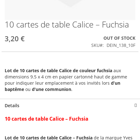
10 cartes de table Calice – Fuchsia
Skip
to
the
3,20 €
OUT OF STOCK
beginning
SKU
DEIN_138_10F
of
the
images
gallery
Lot de 10 cartes de table Calice de couleur fuchsia
aux
dimensions 9.5 x 4 cm en papier cartonné haut de gamme
pour indiquer leur emplacement à vos invités lors
d’un
baptême
ou
d’une communion
.
Details
10 cartes de table Calice – Fuchsia
Lot de 10 cartes de table Calice – Fuchsia
de la marque Yves