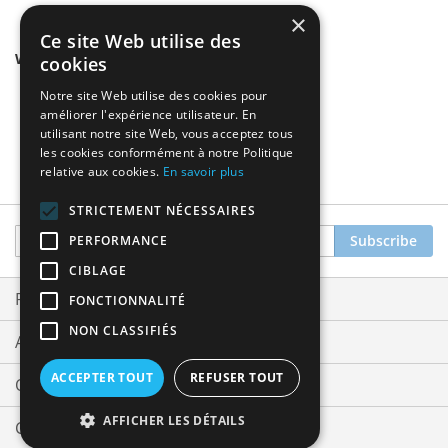
×
Ce site Web utilise des
We found other products you might like!
cookies
Notre site Web utilise des cookies pour
améliorer l'expérience utilisateur. En
utilisant notre site Web, vous acceptez tous
les cookies conformément à notre Politique
relative aux cookies.
En savoir plus
STRICTEMENT NÉCESSAIRES
Sign
Subscribe
PERFORMANCE
Up
CIBLAGE
for
Our
Privacy and Cookie Policy
FONCTIONNALITÉ
Newsletter:
NON CLASSIFIÉS
Advanced Search
ACCEPTER TOUT
REFUSER TOUT
Orders and Returns
AFFICHER LES DÉTAILS
Contact Us