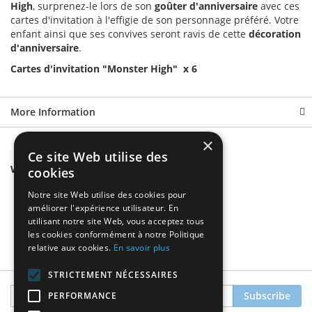
High
, surprenez-le lors de son
goûter d'anniversaire
avec ces
cartes d'invitation à l'effigie de son personnage préféré. Votre
enfant ainsi que ses convives seront ravis de cette
décoration
d'anniversaire
.
Cartes d'invitation "Monster High" x 6
More Information
×
Ce site Web utilise des
We found other products you might like!
cookies
Notre site Web utilise des cookies pour
améliorer l'expérience utilisateur. En
utilisant notre site Web, vous acceptez tous
les cookies conformément à notre Politique
relative aux cookies.
En savoir plus
STRICTEMENT NÉCESSAIRES
Sign
Subscribe
PERFORMANCE
Up