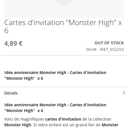
Cartes d'invitation "Monster High" x
Skip
to
6
the
beginning
4,89 €
OUT OF STOCK
of
the
SKU
RIET_552253
images
gallery
Idée anniversaire
Monster High
: Cartes d'invitation
"Monster High" x 6
Details
Idée anniversaire
Monster High
: Cartes d'invitation
"Monster High" x 6
Voici de magnifiques
cartes d'invitation
de la collection
Monster High
. Si votre enfant est un grand fan de
Monster