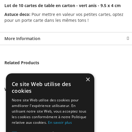
Lot de 10 cartes de table en carton - vert anis - 9.5 x 4 cm
Astuce deco:
Pour mettre en valeur vos petites cartes, optez
pour un porte carte dans les mêmes tons !
More Information
Related Products
×
Ce site Web utilise des
We found other products you might like!
cookies
Notre site Web utilise des cookies pour
améliorer l'expérience utilisateur. En
utilisant notre site Web, vous acceptez tous
les cookies conformément à notre Politique
relative aux cookies.
En savoir plus