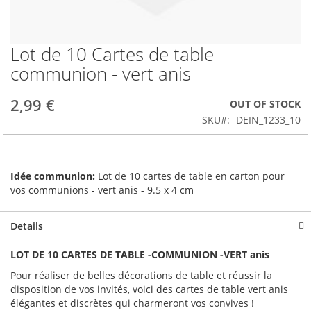
Lot de 10 Cartes de table
Skip
to
communion - vert anis
the
beginning
2,99 €
OUT OF STOCK
of
the
SKU
DEIN_1233_10
images
gallery
Idée communion:
Lot de 10 cartes de table en carton pour
vos communions - vert anis - 9.5 x 4 cm
Details
LOT DE 10 CARTES DE TABLE -COMMUNION -VERT anis
Pour réaliser de belles décorations de table et réussir la
disposition de vos invités, voici des cartes de table vert anis
élégantes et discrètes qui charmeront vos convives !