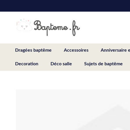
Skip
to
Content
Dragées baptême
Accessoires
Anniversaire 
Decoration
Déco salle
Sujets de baptême
Skip
to
the
end
of
the
images