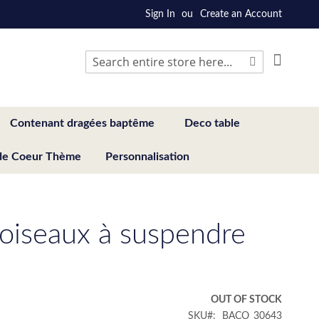
Sign In
Create an Account
My Cart
Search
Search
Contenant dragées baptême
Deco table
de Coeur Thème
Personnalisation
oiseaux à suspendre
€
OUT OF STOCK
SKU
BACO_30643