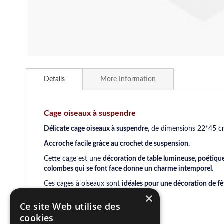
Skip
to
Details
More Information
the
beginning
of
the
Cage oiseaux à suspendre
images
Délicate cage oiseaux à suspendre
, de dimensions 22*45 cm,
gallery
Accroche facile grâce au crochet de suspension.
Cette cage est une
décoration de table lumineuse, poétique 
colombes qui se font face donne un charme intemporel.
Ces cages à oiseaux sont
idéales pour une décoration de fê
d’une fête réussie !
×
Ce site Web utilise des
cookies
Produits uniques et de qualité