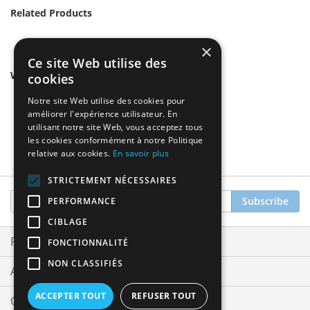
Related Products
×
Ce site Web utilise des
We found other products you might like!
cookies
Notre site Web utilise des cookies pour
améliorer l'expérience utilisateur. En
utilisant notre site Web, vous acceptez tous
les cookies conformément à notre Politique
relative aux cookies.
En savoir plus
STRICTEMENT NÉCESSAIRES
Sign
Subscribe
PERFORMANCE
Up
CIBLAGE
for
Our
Privacy and Cookie Policy
FONCTIONNALITÉ
Newsletter:
NON CLASSIFIÉS
Advanced Search
ACCEPTER TOUT
REFUSER TOUT
Orders and Returns