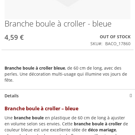
Branche boule à croller - bleue
Skip
to
the
4,59 €
OUT OF STOCK
beginning
SKU
BACO_17860
of
the
images
gallery
Branche boule à croller bleue
, de 60 cm de long, avec des
perles. Une décoration multi-usage qui illumine vos jours de
fête.
Details
Branche boule à croller – bleue
Une
branche boule
en plastique de 60 cm de long à ajuster
en volume selon ses envies. Cette
branche boule à croller
de
couleur bleue est une excellente idée de
déco mariage
,