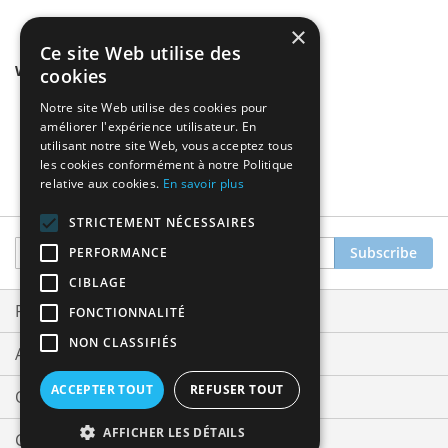
×
Ce site Web utilise des
We found other products you might like!
cookies
Notre site Web utilise des cookies pour
améliorer l'expérience utilisateur. En
utilisant notre site Web, vous acceptez tous
les cookies conformément à notre Politique
relative aux cookies.
En savoir plus
STRICTEMENT NÉCESSAIRES
Sign
Subscribe
PERFORMANCE
Up
CIBLAGE
for
Our
Privacy and Cookie Policy
FONCTIONNALITÉ
Newsletter:
NON CLASSIFIÉS
Advanced Search
ACCEPTER TOUT
REFUSER TOUT
Orders and Returns
AFFICHER LES DÉTAILS
Contact Us