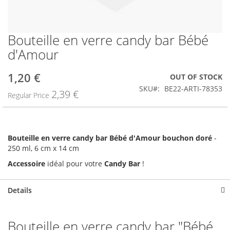
Bouteille en verre candy bar Bébé
Skip
to
d'Amour
the
beginning
1,20 €
Special
OUT OF STOCK
of
Price
the
SKU
BE22-ARTI-78353
2,39 €
Regular Price
images
gallery
Bouteille en verre candy bar Bébé d'Amour bouchon doré
-
250 ml, 6 cm x 14 cm
Accessoire
idéal pour votre
Candy Bar
!
Details
Bouteille en verre candy bar "Bébé