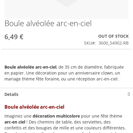
Boule alvéolée arc-en-ciel
Skip
to
the
6,49 €
OUT OF STOCK
beginning
SKU
3600_54902-RB
of
the
images
gallery
Boule alvéolée arc-en-ciel
, de 35 cm de diamètre, fabriquée
en papier. Une décoration pour un anniversaire clown, un
mariage thème fête foraine, ou une réception arc-en-ciel.
Details
Boule alvéolée arc-en-ciel
Imaginez une
décoration multicolore
pour une fête thème
arc-en ciel
! Des chemins de table, des serviettes, des
confettis et des bougies de mille et une couleurs différentes.