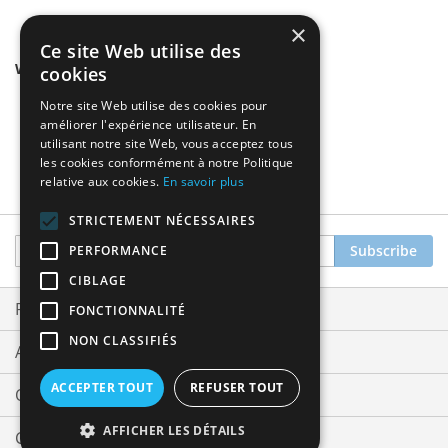
×
Ce site Web utilise des
We found other products you might like!
cookies
Notre site Web utilise des cookies pour
améliorer l'expérience utilisateur. En
utilisant notre site Web, vous acceptez tous
les cookies conformément à notre Politique
relative aux cookies.
En savoir plus
STRICTEMENT NÉCESSAIRES
Sign
Subscribe
PERFORMANCE
Up
CIBLAGE
for
Our
Privacy and Cookie Policy
FONCTIONNALITÉ
Newsletter:
NON CLASSIFIÉS
Advanced Search
ACCEPTER TOUT
REFUSER TOUT
Orders and Returns
AFFICHER LES DÉTAILS
Contact Us