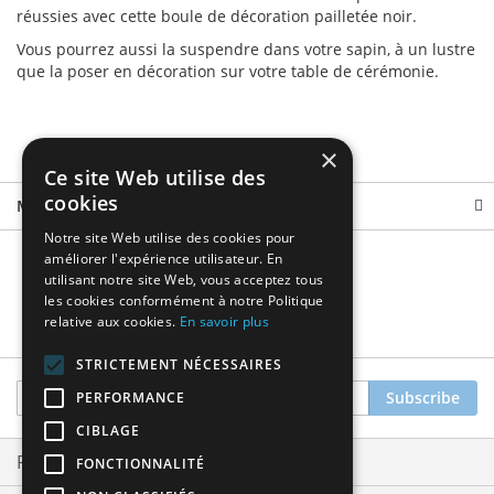
réussies avec cette boule de décoration pailletée noir.
Vous pourrez aussi la suspendre dans votre sapin, à un lustre
que la poser en décoration sur votre table de cérémonie.
×
Ce site Web utilise des
cookies
More Information
Notre site Web utilise des cookies pour
améliorer l'expérience utilisateur. En
utilisant notre site Web, vous acceptez tous
les cookies conformément à notre Politique
relative aux cookies.
En savoir plus
STRICTEMENT NÉCESSAIRES
Sign
Subscribe
PERFORMANCE
Up
CIBLAGE
for
Our
Privacy and Cookie Policy
FONCTIONNALITÉ
Newsletter: