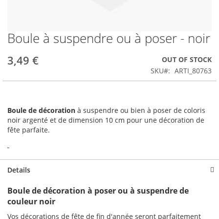
Boule à suspendre ou à poser - noir
Skip
to
the
3,49 €
OUT OF STOCK
beginning
SKU
ARTI_80763
of
the
images
gallery
Boule de décoration
à suspendre ou bien à poser de coloris
noir argenté et de dimension 10 cm pour une décoration de
fête parfaite.
Details
Boule de décoration à poser ou à suspendre de
couleur noir
Vos décorations de fête de fin d'année seront parfaitement