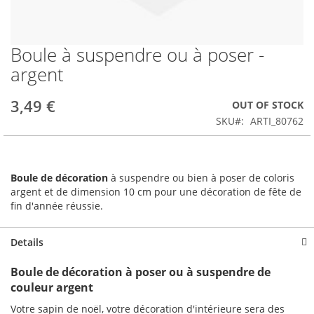
Boule à suspendre ou à poser -
Skip
to
argent
the
beginning
3,49 €
OUT OF STOCK
of
the
SKU
ARTI_80762
images
gallery
Boule de décoration
à suspendre ou bien à poser de coloris
argent et de dimension 10 cm pour une décoration de fête de
fin d'année réussie.
Details
Boule de décoration à poser ou à suspendre de
couleur argent
Votre sapin de noël, votre décoration d'intérieure sera des