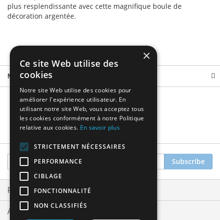
plus resplendissante avec cette magnifique boule de
décoration argentée.
×
Ce site Web utilise des
cookies
More Information
Notre site Web utilise des cookies pour
améliorer l'expérience utilisateur. En
utilisant notre site Web, vous acceptez tous
les cookies conformément à notre Politique
relative aux cookies.
En savoir plus
STRICTEMENT NÉCESSAIRES
Sign
Subscribe
PERFORMANCE
Up
CIBLAGE
for
Our
Privacy and Cookie Policy
FONCTIONNALITÉ
Newsletter:
NON CLASSIFIÉS
Advanced Search