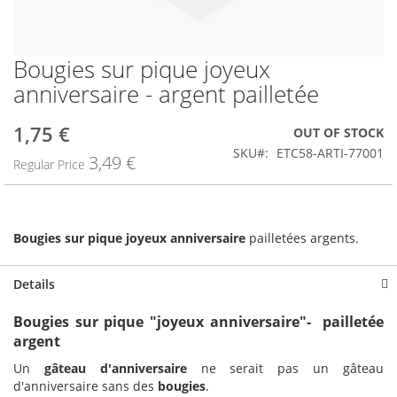
Bougies sur pique joyeux
Skip
to
anniversaire - argent pailletée
the
beginning
1,75 €
Special
OUT OF STOCK
of
Price
the
SKU
ETC58-ARTI-77001
3,49 €
Regular Price
images
gallery
Bougies sur pique joyeux anniversaire
pailletées argents.
Details
Bougies sur pique "joyeux anniversaire"- pailletée
argent
Un
gâteau d'anniversaire
ne serait pas un gâteau
d'anniversaire sans des
bougies
.