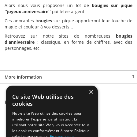
Alors nous vous proposons un lot de
bougies sur pique
''joyeux anniversaire''
pailletée argent.
Ces adorables b
ougies
sur pique apporteront leur touche de
magie et couleur à vos desserts...
Retrouvez sur notre sites de nombreuses
bougies
d'anniversaire
: classique, en forme de chiffres, avec des
personnages, etc.
More Information
×
Ce site Web utilise des
Related Products
cookies
Notre site Web utilise des cookies pour
améliorer l'expérience utilisateur. En
utilisant notre site Web, vous acceptez tous
les cookies conformément à notre Politique
relative aux cookies.
En savoir plus