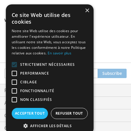
×
Ce site Web utilise des
We found other products you might like!
cookies
Notre site Web utilise des cookies pour
améliorer l'expérience utilisateur. En
utilisant notre site Web, vous acceptez tous
les cookies conformément à notre Politique
relative aux cookies.
En savoir plus
STRICTEMENT NÉCESSAIRES
Sign
Subscribe
PERFORMANCE
Up
CIBLAGE
for
Our
Privacy and Cookie Policy
FONCTIONNALITÉ
Newsletter:
NON CLASSIFIÉS
Advanced Search
ACCEPTER TOUT
REFUSER TOUT
Orders and Returns
AFFICHER LES DÉTAILS
Contact Us