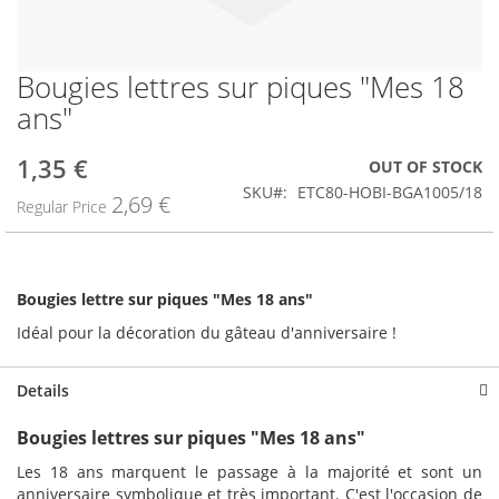
Bougies lettres sur piques "Mes 18
Skip
to
ans"
the
beginning
1,35 €
Special
OUT OF STOCK
of
Price
the
SKU
ETC80-HOBI-BGA1005/18
2,69 €
Regular Price
images
gallery
Bougies lettre sur piques "Mes 18 ans"
Idéal pour la décoration du gâteau d'anniversaire !
Details
Bougies lettres sur piques "Mes 18 ans"
Les 18 ans marquent le passage à la majorité et sont un
anniversaire symbolique et très important. C'est l'occasion de