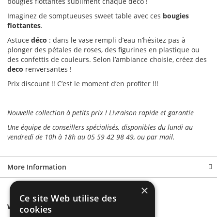
bougies flottantes subliment chaque deco !
Imaginez de somptueuses sweet table avec ces
bougies
flottantes
.
Astuce
déco
: dans le vase rempli d’eau n’hésitez pas à
plonger des pétales de roses, des figurines en plastique ou
des confettis de couleurs. Selon l’ambiance choisie, créez des
deco
renversantes !
Prix discount !! C’est le moment d’en profiter !!!
Nouvelle collection à petits prix ! Livraison rapide et garantie
Une équipe de conseillers spécialisés, disponibles du lundi au
vendredi de 10h à 18h au 05 59 42 98 49, ou par mail.
More Information
×
Ce site Web utilise des
We found other products you might like!
cookies