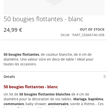
50 bougies flottantes - blanc
Skip
to
the
24,99 €
OUT OF STOCK
beginning
SKU
PART_SDMAT40-008
of
the
images
gallery
50 bougies flottantes
, de couleur blanche, de 4 cm de
diamètre. Une valeur sûre en deco de table ! Idéal pour
toutes les occasions.
Details
50 bougies flottantes - blanc
Un lot de
50 bougies flottantes blanches
de 4 cm de
diamètre pour la décoration de vos tables.
Mariage
,
baptême
,
communion
, baby shower,
anniversaire
, soirée à thème… Ces