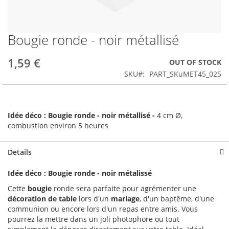
Bougie ronde - noir métallisé
Skip
to
the
1,59 €
OUT OF STOCK
beginning
SKU
PART_SKuMET45_025
of
the
images
gallery
Idée déco : Bougie ronde - noir métallisé
-
4 cm Ø,
combustion environ 5 heures
Details
Idée déco : Bougie ronde - noir métalissé
Cette
bougie
ronde sera parfaite pour agrémenter une
décoration de table
lors d'un
mariage
, d'un baptême, d'une
communion ou encore lors d'un repas entre amis. Vous
pourrez la mettre dans un joli photophore ou tout