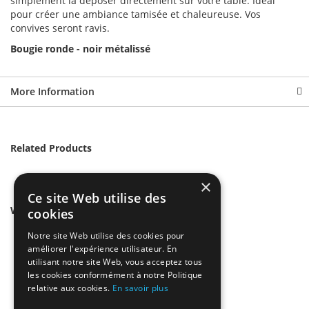
simplement la déposer directement sur votre table. Idéal
pour créer une ambiance tamisée et chaleureuse. Vos
convives seront ravis.
Bougie ronde - noir métalissé
More Information
Related Products
×
Ce site Web utilise des
We found other products you might like!
cookies
Notre site Web utilise des cookies pour
améliorer l'expérience utilisateur. En
utilisant notre site Web, vous acceptez tous
les cookies conformément à notre Politique
relative aux cookies.
En savoir plus