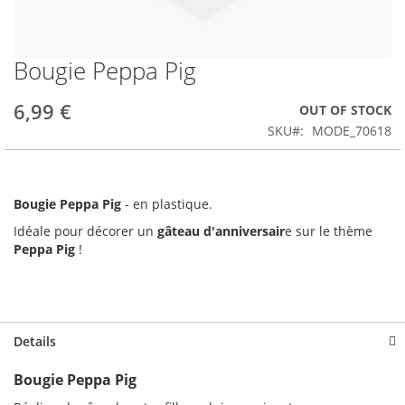
Bougie Peppa Pig
Skip
to
the
6,99 €
OUT OF STOCK
beginning
SKU
MODE_70618
of
the
images
gallery
Bougie Peppa Pig
- en plastique.
Idéale pour décorer un
gâteau d'anniversair
e sur le thème
Peppa Pig
!
Details
Bougie Peppa Pig