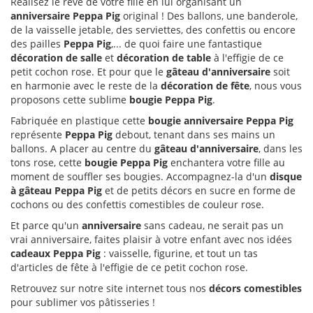
Réalisez le rêve de votre fille en lui organisant un
anniversaire Peppa Pig
original ! Des ballons, une banderole,
de la vaisselle jetable, des serviettes, des confettis ou encore
des pailles
Peppa Pig
,... de quoi faire une fantastique
décoration de salle
et
décoration de table
à l'effigie de ce
petit cochon rose. Et pour que le
gâteau d'anniversaire
soit
en harmonie avec le reste de la
décoration de fête
, nous vous
proposons cette sublime
bougie Peppa Pig
.
Fabriquée en plastique cette
bougie anniversaire Peppa Pig
représente
Peppa Pig
debout, tenant dans ses mains un
ballons. A placer au centre du
gâteau d'anniversaire
, dans les
tons rose, cette
bougie Peppa Pig
enchantera votre fille au
moment de souffler ses bougies. Accompagnez-la d'un
disque
à gâteau Peppa Pig
et de petits décors en sucre en forme de
cochons ou des confettis comestibles de couleur rose.
Et parce qu'un
anniversaire
sans cadeau, ne serait pas un
vrai anniversaire, faites plaisir à votre enfant avec nos idées
cadeaux Peppa Pig
: vaisselle, figurine, et tout un tas
d'articles de fête à l'effigie de ce petit cochon rose.
Retrouvez sur notre site internet tous nos
décors comestibles
pour sublimer vos pâtisseries !