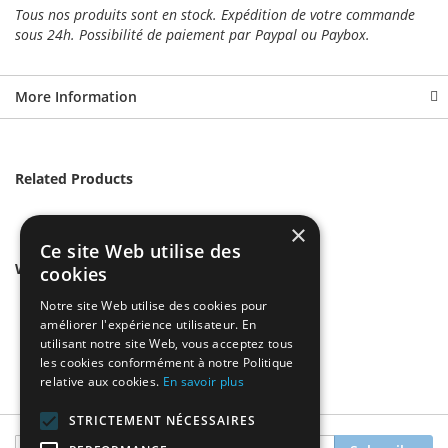
Tous nos
produits sont en stock. Expédition de votre commande
sous 24h. Possibilité de paiement par Paypal ou Paybox.
More Information
Related Products
×
Ce site Web utilise des
We found other products you might like!
cookies
Notre site Web utilise des cookies pour
améliorer l'expérience utilisateur. En
utilisant notre site Web, vous acceptez tous
les cookies conformément à notre Politique
relative aux cookies.
En savoir plus
STRICTEMENT NÉCESSAIRES
Sign