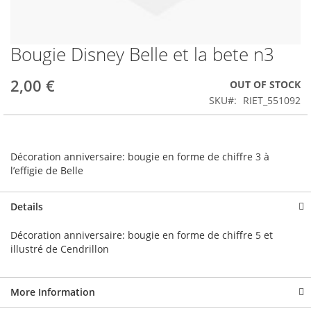
Bougie Disney Belle et la bete n3
Skip
to
the
2,00 €
OUT OF STOCK
beginning
SKU
RIET_551092
of
the
images
gallery
Décoration anniversaire: bougie en forme de chiffre 3 à
l’effigie de Belle
Details
Décoration anniversaire: bougie en forme de chiffre 5 et
illustré de Cendrillon
More Information