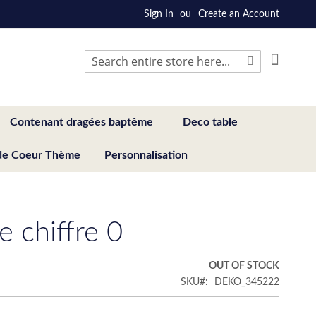
Sign In
Create an Account
My Cart
Search
Search
Contenant dragées baptême
Deco table
de Coeur Thème
Personnalisation
e chiffre 0
€
OUT OF STOCK
SKU
DEKO_345222