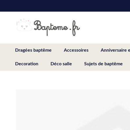
Skip
to
Content
Dragées baptême
Accessoires
Anniversaire 
Decoration
Déco salle
Sujets de baptême
Skip
to
the
end
of
the
images