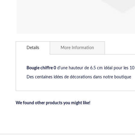
Skip
to
Details
More Information
the
beginning
of
the
Bougie chiffre 0
d'une hauteur de 6.5 cm idéal pour les 10 an
images
Des centaines idées de décorations dans notre boutique
gallery
We found other products you might like!