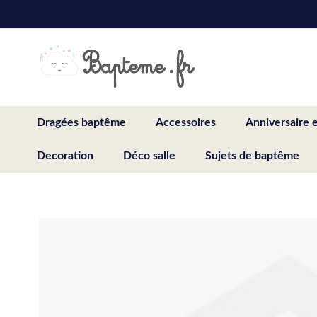
Skip
to
Content
Dragées baptême
Accessoires
Anniversaire 
Decoration
Déco salle
Sujets de baptême
Skip
to
the
end
of
the
images