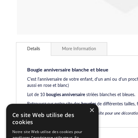
Skip
to
Details
More Information
the
beginning
of
the
Bougie anniversaire blanche et bleue
images
C'est l'anniversaire de votre enfant, d'un ami ou d'un proc
gallery
aussi en rose et blanc)
Lot de 10
bougies anniversaire
striées blanches et bleues.
Retrouvez sur notre site des
bougies
de différentes tailles
×
Des nouveautés toute l'année sur notre site pour une décorati
Ce site Web utilise des
cookies
Notre site Web utilise des cookies pour
améliorer l'expérience utilisateur. En