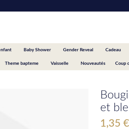
enfant
Baby Shower
Gender Reveal
Cadeau
Theme bapteme
Vaisselle
Nouveautés
Coup 
Bougi
et bl
1,35 
Special