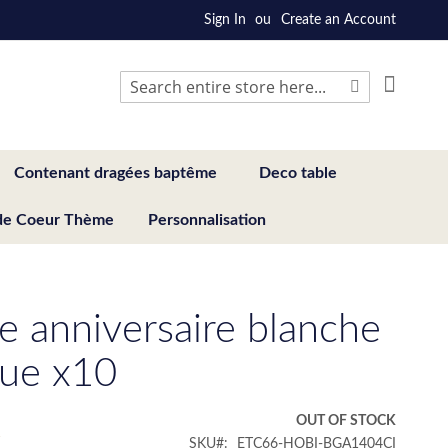
Sign In
Create an Account
My Cart
Search
Search
Contenant dragées baptême
Deco table
de Coeur Thème
Personnalisation
e anniversaire blanche
eue x10
€
OUT OF STOCK
SKU
ETC66-HOBI-BGA1404CI