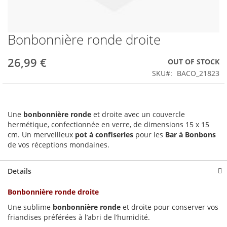
Bonbonnière ronde droite
Skip
to
the
26,99 €
OUT OF STOCK
beginning
SKU
BACO_21823
of
the
images
gallery
Une
bonbonnière ronde
et droite avec un couvercle
hermétique, confectionnée en verre, de dimensions 15 x 15
cm. Un merveilleux
pot à confiseries
pour les
Bar à Bonbons
de vos réceptions mondaines.
Details
Bonbonnière ronde droite
Une sublime
bonbonnière ronde
et droite pour conserver
vos
friandises préférées à l’abri de l’humidité.