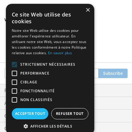
×
Ce site Web utilise des
We found other products you might like!
cookies
Notre site Web utilise des cookies pour
améliorer l'expérience utilisateur. En
utilisant notre site Web, vous acceptez tous
les cookies conformément à notre Politique
relative aux cookies.
En savoir plus
STRICTEMENT NÉCESSAIRES
Sign
Subscribe
PERFORMANCE
Up
CIBLAGE
for
Our
Privacy and Cookie Policy
FONCTIONNALITÉ
Newsletter:
NON CLASSIFIÉS
Advanced Search
ACCEPTER TOUT
REFUSER TOUT
Orders and Returns
AFFICHER LES DÉTAILS
Contact Us