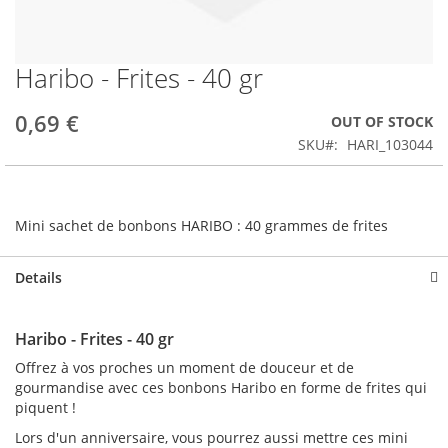
Haribo - Frites - 40 gr
Skip
to
the
0,69 €
OUT OF STOCK
beginning
SKU
HARI_103044
of
the
images
gallery
Mini sachet de bonbons HARIBO : 40 grammes de frites
Details
Haribo - Frites - 40 gr
Offrez à vos proches un moment de douceur et de
gourmandise avec ces bonbons Haribo en forme de frites qui
piquent !
Lors d'un anniversaire, vous pourrez aussi mettre ces mini