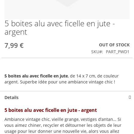
5 boites alu avec ficelle en jute -
Skip
to
argent
the
beginning
7,99 €
OUT OF STOCK
of
the
SKU
PART_PWD1
images
gallery
5 boites alu avec ficelle en jute
, de 14 x 7 cm, de couleur
argent. Superbe idée pour une ambiance vintage chic !
Details
5 boites alu avec ficelle en jute - argent
Ambiance vintage chic, vieille grange, vestiges d’antan… Si
vous aimez chiner, recycler et détourner les objets de leur
usage pour leur donner une nouvelle vie, alors vous allez