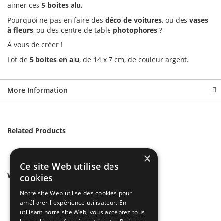
aimer ces
5 boites alu.
Pourquoi ne pas en faire des
déco de voitures
, ou des
vases
à fleurs
, ou des centre de table
photophores
?
A vous de créer !
Lot de
5 boites en alu
, de 14 x 7 cm, de couleur argent.
More Information
Related Products
×
Ce site Web utilise des
We found other products you might like!
cookies
Notre site Web utilise des cookies pour
améliorer l'expérience utilisateur. En
utilisant notre site Web, vous acceptez tous