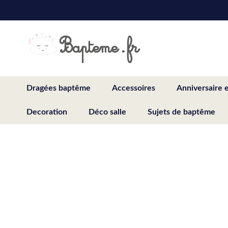
Skip
to
Content
Dragées baptême
Accessoires
Anniversaire 
Decoration
Déco salle
Sujets de baptême
Skip
to
the
end
of
the
images