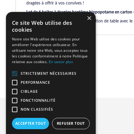
dragées à offrir à vos convives !
Lot de 6 boîtes à dragées baptême hippopotame en carton - p
×
Conseil deco:
Compléter votre décoration de table avec le
Ce site Web utilise des
cookies
Notre site Web utilise des cookies pour
améliorer l'expérience utilisateur. En
Related Products
utilisant notre site Web, vous acceptez tous
les cookies conformément à notre Politique
relative aux cookies.
En savoir plus
We found other products you might like!
STRICTEMENT NÉCESSAIRES
PERFORMANCE
CIBLAGE
FONCTIONNALITÉ
Privacy and Cookie Policy
NON CLASSIFIÉS
Advanced Search
ACCEPTER TOUT
REFUSER TOUT
Orders and Returns
Contact Us