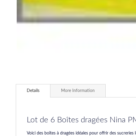
Skip
to
Details
More Information
the
beginning
of
the
images
Lot de 6 Boîtes dragées Nina 
gallery
Voici des boîtes à dragées idéales pour offrir des sucreri