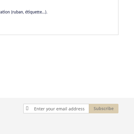
ation (ruban, étiquette…).
Sign
Subscribe
Up
for
Our
Newsletter: