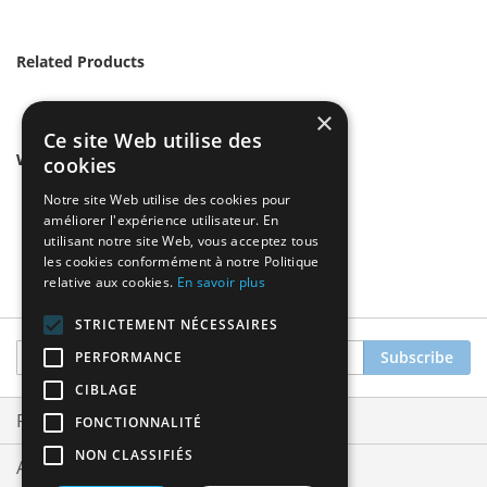
Related Products
×
Ce site Web utilise des
We found other products you might like!
cookies
Notre site Web utilise des cookies pour
améliorer l'expérience utilisateur. En
utilisant notre site Web, vous acceptez tous
les cookies conformément à notre Politique
relative aux cookies.
En savoir plus
STRICTEMENT NÉCESSAIRES
Sign
Subscribe
PERFORMANCE
Up
CIBLAGE
for
Our
Privacy and Cookie Policy
FONCTIONNALITÉ
Newsletter:
NON CLASSIFIÉS
Advanced Search