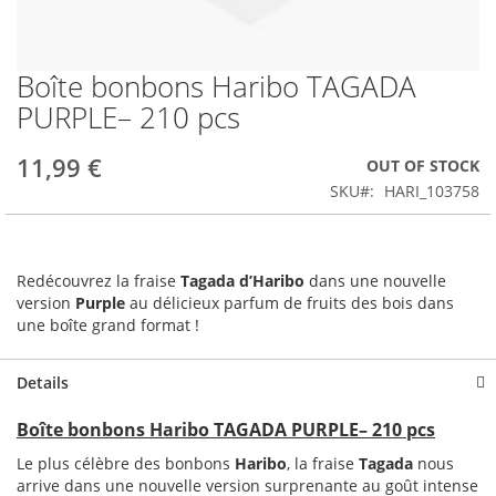
Boîte bonbons Haribo TAGADA
Skip
to
PURPLE– 210 pcs
the
beginning
11,99 €
OUT OF STOCK
of
the
SKU
HARI_103758
images
gallery
Redécouvrez la fraise
Tagada d’Haribo
dans une nouvelle
version
Purple
au délicieux parfum de fruits des bois dans
une boîte grand format !
Details
Boîte bonbons Haribo TAGADA PURPLE– 210 pcs
Le plus célèbre des bonbons
Haribo
, la fraise
Tagada
nous
arrive dans une nouvelle version surprenante au goût intense