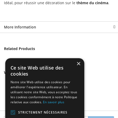
Idéal, pour réussir une décoration sur le
thème du cinéma
.
More Information
Related Products
×
Ce site Web utilise des
We found other products you might like!
cookies
Notre site Web utilise des cookies pour
améliorer l'expérience utilisateur. En
utilisant notre site Web, vous acceptez tous
les cookies conformément à notre Politique
relative aux cookies.
En savoir plus
STRICTEMENT NÉCESSAIRES