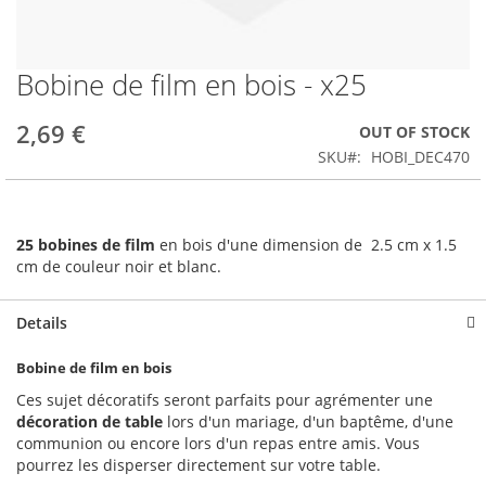
Bobine de film en bois - x25
Skip
to
the
2,69 €
OUT OF STOCK
beginning
SKU
HOBI_DEC470
of
the
images
gallery
25 bobines de film
en bois d'une dimension de 2.5 cm x 1.5
cm de couleur noir et blanc.
Details
Bobine de film en bois
Ces sujet décoratifs seront parfaits pour agrémenter une
décoration de table
lors d'un mariage, d'un baptême, d'une
communion ou encore lors d'un repas entre amis. Vous
pourrez les disperser directement sur votre table.