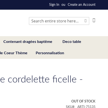
Sign In
Create an Account
My Cart
Search
Search
Contenant dragées baptême
Deco table
de Coeur Thème
Personnalisation
 cordelette ficelle -
€
OUT OF STOCK
SKU
ARTI-75135