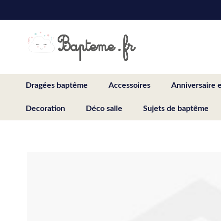
Skip
to
Content
Dragées baptême
Accessoires
Anniversaire 
Decoration
Déco salle
Sujets de baptême
Skip
to
the
end
of
the
images