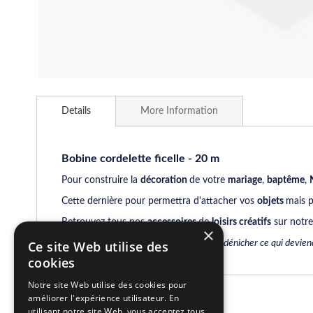
Skip
to
Details
More Information
the
beginning
of
the
Bobine cordelette ficelle - 20 m
images
Pour construire la
décoration
de votre
mariage
,
baptême
,
gallery
Cette dernière pour permettra d'attacher vos
objets
mais 
Retrouvez tous nos
accessoires
de
loisirs créatifs
sur notre 
×
N'hésitez pas à parcourir notre site pour dénicher ce qui devien
Ce site Web utilise des
cookies
Notre site Web utilise des cookies pour
améliorer l'expérience utilisateur. En
Related Products
utilisant notre site Web, vous acceptez tous