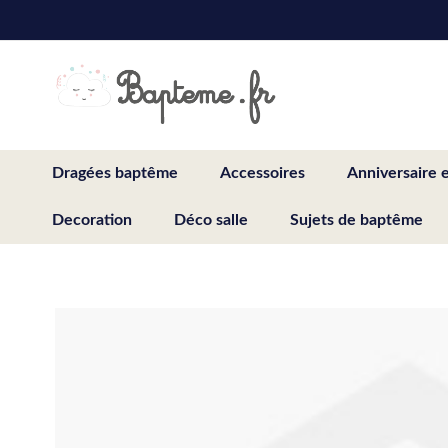
Skip
to
Content
Dragées baptême
Accessoires
Anniversaire 
Decoration
Déco salle
Sujets de baptême
Skip
to
the
end
of
the
images