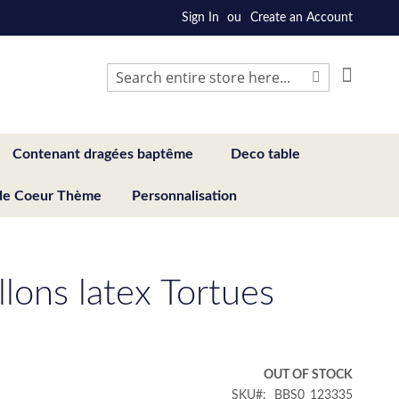
Sign In
Create an Account
My Cart
Search
Search
Contenant dragées baptême
Deco table
de Coeur Thème
Personnalisation
llons latex Tortues
€
OUT OF STOCK
SKU
BBS0_123335