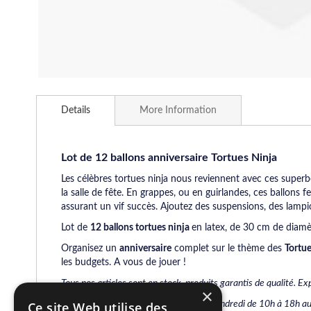
Skip
to
Details
More Information
the
beginning
of
the
Lot de 12 ballons anniversaire Tortues Ninja
images
Les célèbres tortues ninja nous reviennent avec ces super
gallery
la salle de fête. En grappes, ou en guirlandes, ces ballons f
assurant un vif succès. Ajoutez des suspensions, des lamp
Lot de
12 ballons tortues ninja
en latex, de 30 cm de diamè
Organisez un
anniversaire
complet sur le thème des
Tortue
les budgets. A vous de jouer !
Tous nos
articles sont en stock, produits garantis de qualité. 
×
Pour tout renseignement du Lundi au Vendredi de 10h à 18h au
Ce site Web utilise des