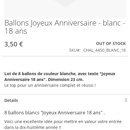
Ballons Joyeux Anniversaire - blanc -
Skip
to
18 ans
the
beginning
3,50 €
OUT OF STOCK
of
the
SKU
CHAL_4450_BLANC_18
images
gallery
Lot de 8 ballons de couleur blanche, avec texte "Joyeux
Anniversaire 18 ans". Dimension 23 cm.
Le top pour un anniversaire complet et réussi !
Details
8 ballons blancs "Joyeux Anniversaire 18 ans" .
Voici une excellente idée pour mettre en valeur votre entrée
dans la dix-huitième année !!