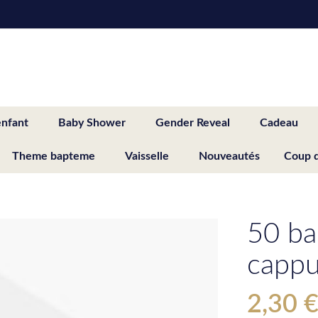
enfant
Baby Shower
Gender Reveal
Cadeau
Theme bapteme
Vaisselle
Nouveautés
Coup 
50 ba
cappu
2,30 
Special