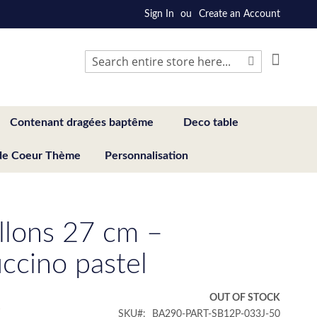
Sign In
Create an Account
My Cart
Search
Search
Contenant dragées baptême
Deco table
de Coeur Thème
Personnalisation
llons 27 cm –
ccino pastel
€
OUT OF STOCK
SKU
BA290-PART-SB12P-033J-50