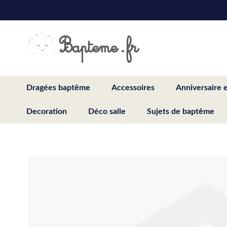
Skip
to
Content
Dragées baptême
Accessoires
Anniversaire 
Decoration
Déco salle
Sujets de baptême
Skip
to
the
end
of
the
images