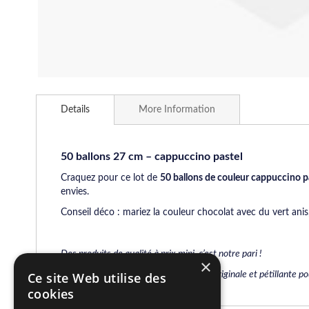
Skip
to
Details
More Information
the
beginning
of
the
50 ballons 27 cm – cappuccino pastel
images
Craquez pour ce lot de
50 ballons de couleur cappuccino p
gallery
envies.
Conseil déco : mariez la couleur chocolat avec du vert anis,
Des produits de qualité à prix mini, c’est notre pari !
×
Arrivages hebdomadaires de déco fun, originale et pétillante pou
Ce site Web utilise des
cookies