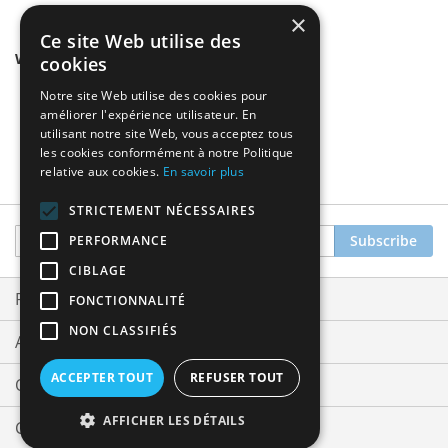
×
Ce site Web utilise des
We found other products you might like!
cookies
Notre site Web utilise des cookies pour
améliorer l'expérience utilisateur. En
utilisant notre site Web, vous acceptez tous
les cookies conformément à notre Politique
relative aux cookies.
En savoir plus
STRICTEMENT NÉCESSAIRES
Sign
Subscribe
PERFORMANCE
Up
CIBLAGE
for
Our
Privacy and Cookie Policy
FONCTIONNALITÉ
Newsletter:
NON CLASSIFIÉS
Advanced Search
ACCEPTER TOUT
REFUSER TOUT
Orders and Returns
AFFICHER LES DÉTAILS
Contact Us