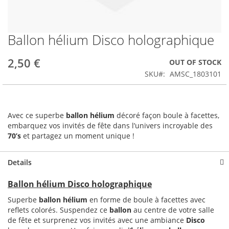
Ballon hélium Disco holographique
Skip
to
the
2,50 €
OUT OF STOCK
beginning
SKU
AMSC_1803101
of
the
images
gallery
Avec ce superbe
ballon hélium
décoré façon boule à facettes,
embarquez vos invités de fête dans l’univers incroyable des
70’s
et partagez un moment unique !
Details
Ballon hélium Disco holographique
Superbe
ballon hélium
en forme de boule à facettes avec
reflets colorés. Suspendez ce
ballon
au centre de votre salle
de fête et surprenez vos invités avec une ambiance
Disco