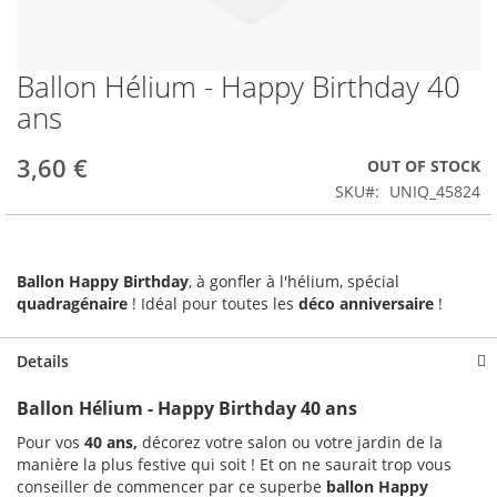
Ballon Hélium - Happy Birthday 40
Skip
to
ans
the
beginning
3,60 €
OUT OF STOCK
of
the
SKU
UNIQ_45824
images
gallery
Ballon Happy Birthday
, à gonfler à l'hélium, spécial
quadragénaire
! Idéal pour toutes les
déco anniversaire
!
Details
Ballon Hélium - Happy Birthday 40 ans
Pour vos
40 ans
,
décorez votre salon ou votre jardin de la
manière la plus festive qui soit ! Et on ne saurait trop vous
conseiller de commencer par ce superbe
ballon Happy