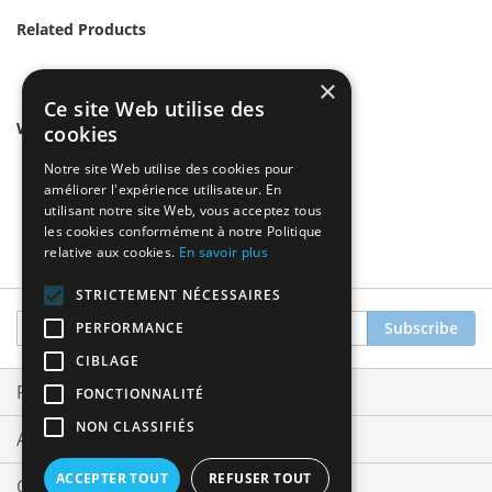
Related Products
×
Ce site Web utilise des
We found other products you might like!
cookies
Notre site Web utilise des cookies pour
améliorer l'expérience utilisateur. En
utilisant notre site Web, vous acceptez tous
les cookies conformément à notre Politique
relative aux cookies.
En savoir plus
STRICTEMENT NÉCESSAIRES
Sign
Subscribe
PERFORMANCE
Up
CIBLAGE
for
Our
Privacy and Cookie Policy
FONCTIONNALITÉ
Newsletter:
NON CLASSIFIÉS
Advanced Search
ACCEPTER TOUT
REFUSER TOUT
Orders and Returns