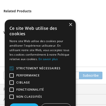
Related Products
×
Ce site Web utilise des
We found other products you might like!
cookies
Notre site Web utilise des cookies pour
améliorer l'expérience utilisateur. En
utilisant notre site Web, vous acceptez tous
les cookies conformément à notre Politique
relative aux cookies.
En savoir plus
STRICTEMENT NÉCESSAIRES
Sign
Subscribe
PERFORMANCE
Up
CIBLAGE
for
Our
Privacy and Cookie Policy
FONCTIONNALITÉ
Newsletter:
NON CLASSIFIÉS
Advanced Search