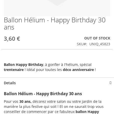
Ballon Hélium - Happy Birthday 30
Skip
to
ans
the
beginning
3,60 €
OUT OF STOCK
of
the
SKU
UNIQ_45823
images
gallery
Ballon Happy Birthday
, à gonfler à l'hélium, spécial
trentenaire
! Idéal pour toutes les
déco anniversaire
!
Details
Ballon Hélium - Happy Birthday 30 ans
Pour vos
30 ans
,
décorez votre salon ou votre jardin de la
manière la plus festive qui soit ! Et on ne saurait trop vous
conseiller de commencer par ce fabuleux
ballon Happy