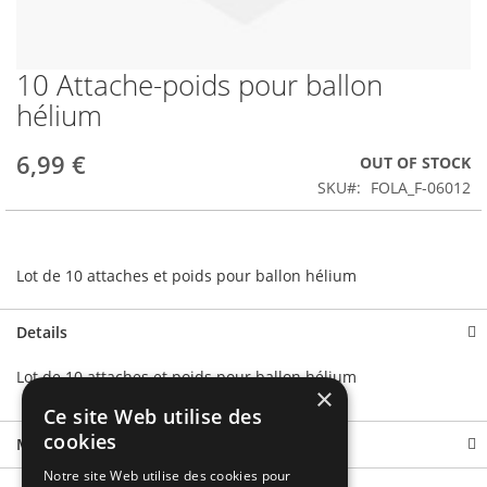
10 Attache-poids pour ballon
Skip
to
hélium
the
beginning
6,99 €
OUT OF STOCK
of
the
SKU
FOLA_F-06012
images
gallery
Lot de 10 attaches et poids pour ballon hélium
Details
Lot de 10 attaches et poids pour ballon hélium
×
Ce site Web utilise des
cookies
More Information
Notre site Web utilise des cookies pour