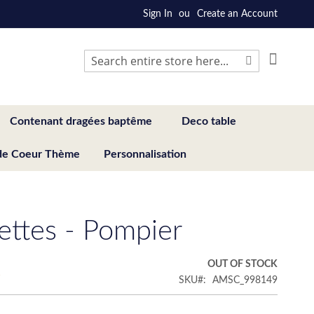
Sign In
Create an Account
My Cart
Search
Search
Contenant dragées baptême
Deco table
de Coeur Thème
Personnalisation
iettes - Pompier
€
OUT OF STOCK
SKU
AMSC_998149