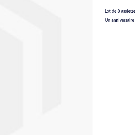
Lot de 8
ass
iett
Un
anniversaire