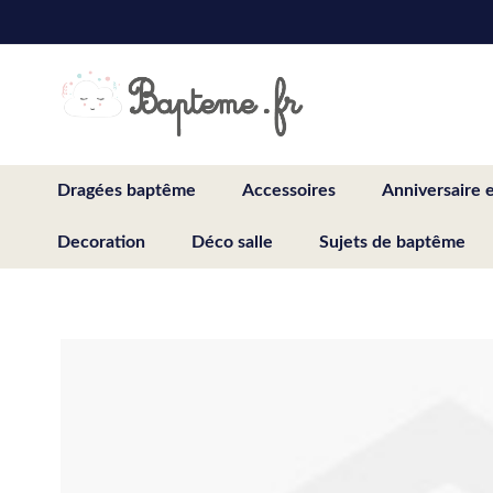
Skip
to
Content
Dragées baptême
Accessoires
Anniversaire 
Decoration
Déco salle
Sujets de baptême
Skip
to
the
end
of
the
images