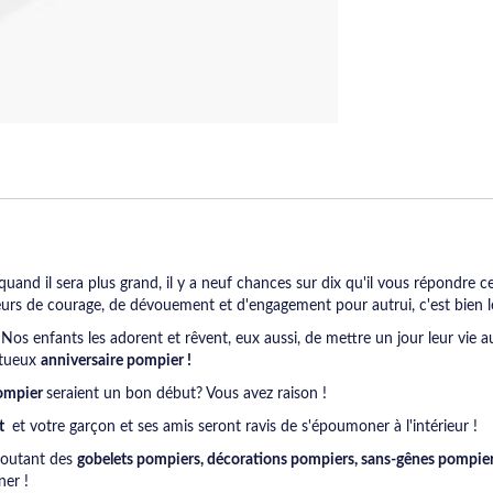
uand il sera plus grand, il y a neuf chances sur dix qu'il vous répondre ce
leurs de courage, de dévouement et d'engagement pour autrui, c'est bien 
os enfants les adorent et rêvent, eux aussi, de mettre un jour leur vie au 
ptueux
anniversaire pompier !
pompier
seraient un bon début? Vous avez raison !
nt
et votre garçon et ses amis seront ravis de s'époumoner à l'intérieur !
joutant des
gobelets pompiers, décorations pompiers, sans-gênes pompiers
ner !