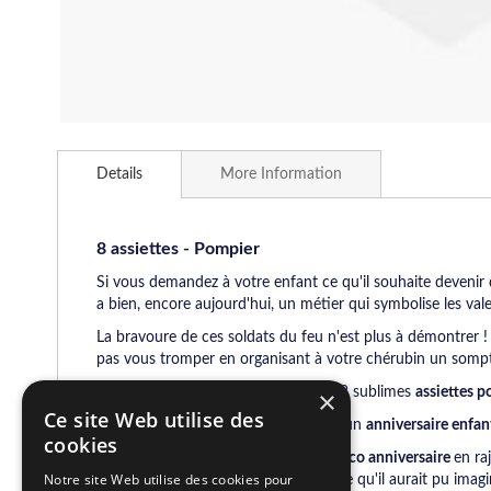
Skip
to
Details
More Information
the
beginning
of
the
8 assiettes - Pompier
images
Si vous demandez à votre enfant ce qu'il souhaite devenir q
gallery
a bien, encore aujourd'hui, un métier qui symbolise les va
La bravoure de ces soldats du feu n'est plus à démontrer ! N
pas vous tromper en organisant à votre chérubin un som
Vous avez le pressentiment que ces 8 sublimes
assiettes 
×
Ce site Web utilise des
Ils mettront une ambiance de folie à un
anniversaire enfa
cookies
Composez également une superbe
déco anniversaire
en ra
Notre site Web utilise des cookies pour
pompier
encore plus belle que tout ce qu'il aurait pu imagi