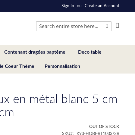
Sign In
Create an Account
My Cart
Search
Search
Contenant dragées baptême
Deco table
de Coeur Thème
Personnalisation
ux en métal blanc 5 cm
 cm
€
OUT OF STOCK
SKU
K93-HOBI-BT1033/3B