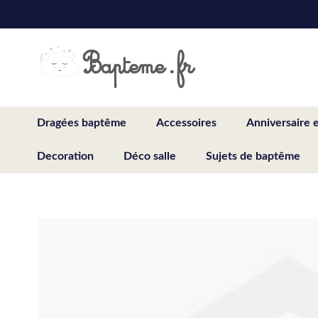
Skip
to
Content
Dragées baptême
Accessoires
Anniversaire 
Decoration
Déco salle
Sujets de baptême
Skip
to
the
end
of
the
images