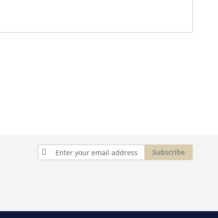
Sign
Subscribe
Up
for
Our
Newsletter: