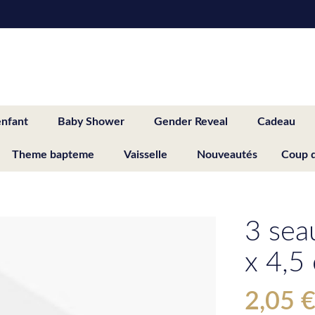
enfant
Baby Shower
Gender Reveal
Cadeau
Theme bapteme
Vaisselle
Nouveautés
Coup 
3 sea
x 4,5
2,05 
Special