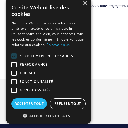
×
Pour une décoration de mariage réussie, nous nous engageons à vo
Ce site Web utilise des
cookies
Notre site Web utilise des cookies pour
améliorer l'expérience utilisateur. En
Related Products
utilisant notre site Web, vous acceptez tous
les cookies conformément à notre Politique
relative aux cookies.
En savoir plus
We found other products you might like!
STRICTEMENT NÉCESSAIRES
PERFORMANCE
CIBLAGE
FONCTIONNALITÉ
Privacy and Cookie Policy
NON CLASSIFIÉS
Advanced Search
ACCEPTER TOUT
REFUSER TOUT
Orders and Returns
Contact Us
AFFICHER LES DÉTAILS