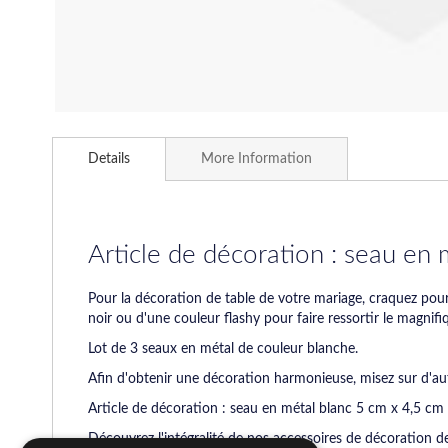
Skip
to
Details
More Information
the
beginning
of
the
images
Article de décoration : seau en
gallery
Pour la décoration de table de votre mariage, craquez pou
noir ou d'une couleur flashy pour faire ressortir le magni
Lot de 3 seaux en métal de couleur blanche.
Afin d'obtenir une décoration harmonieuse, misez sur d'au
Article de décoration : seau en métal blanc 5 cm x 4,5 cm 
Découvrez l'intégralité de nos accessoires de décoration de