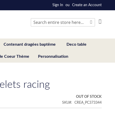
Sign In
Create an Account
My Cart
Search
Search
Contenant dragées baptême
Deco table
de Coeur Thème
Personnalisation
elets racing
€
OUT OF STOCK
SKU
CREA_PC373344