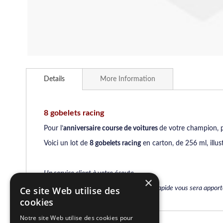
Skip
to
Details
More Information
the
beginning
of
the
8 gobelets racing
images
Pour l’
anniversaire course de voitures
de votre champion, p
gallery
Voici un lot de
8 gobelets racing
en carton, de 256 ml, illu
Un service client à votre écoute.
×
Par mail ou par téléphone, une réponse rapide vous sera apportée
Ce site Web utilise des
cookies
Notre site Web utilise des cookies pour