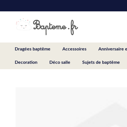
Skip
to
Content
Dragées baptême
Accessoires
Anniversaire 
Decoration
Déco salle
Sujets de baptême
Skip
to
the
end
of
the
images