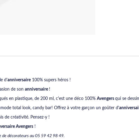
e d'
anniversaire
100% supers héros !
ccasion de son
anniversaire
!
iqués en plastique, de 200 ml, c'est une déco 100%
Avengers
qui se dessi
n mode total look, candy bar! Offrez à votre garçon un goûter d'
anniversai
s de créativité. Pensez-y !
versaire Avengers
!
e de décorateurs au 05 59 42 98 49.