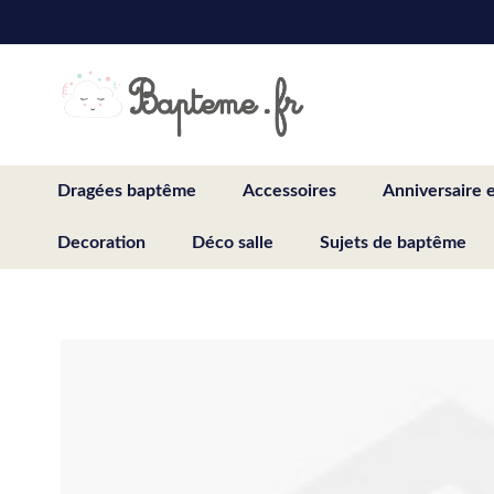
Skip
to
Content
Dragées baptême
Accessoires
Anniversaire 
Decoration
Déco salle
Sujets de baptême
Skip
to
the
end
of
the
images