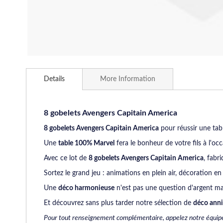
Skip
to
Details
More Information
the
beginning
of
the
8 gobelets Avengers Capitain America
images
8 gobelets Avengers Capitain America
pour réussir une tabl
gallery
Une
table 100% Marvel
fera le bonheur de votre fils à l'o
Avec ce lot de
8 gobelets Avengers Capitain America
, fabr
Sortez le grand jeu : animations en plein air, décoration e
Une
déco harmonieuse
n'est pas une question d'argent mai
Et découvrez sans plus tarder notre sélection de
déco anni
Pour tout renseignement complémentaire, appelez notre équip