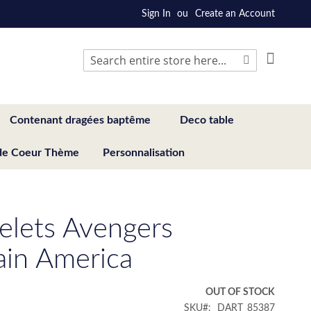
Sign In
Create an Account
My Cart
Search
Search
Contenant dragées baptême
Deco table
de Coeur Thème
Personnalisation
elets Avengers
ain America
€
OUT OF STOCK
SKU
DART_85387