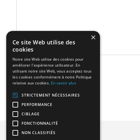
×
Ce site Web utilise des
cookies
Notre site Web utilise des cookies pour
améliorer l'expérience utilisateur. En
Related Products
utilisant notre site Web, vous acceptez tous
les cookies conformément à notre Politique
relative aux cookies.
En savoir plus
We found other products you might like!
STRICTEMENT NÉCESSAIRES
PERFORMANCE
CIBLAGE
FONCTIONNALITÉ
Privacy and Cookie Policy
NON CLASSIFIÉS
Advanced Search