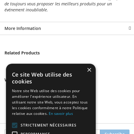
de toujours vous proposer les meilleurs produits pour un
événement inoubliable.
More Information
Related Products
×
Ce site Web utilise des
We found other products you might like!
cookies
Notre site Web utilise des cookies pour
améliorer l'expérience utilisateur. En
utilisant notre site Web, vous acceptez tous
les cookies conformément à notre Politique
relative aux cookies.
En savoir plus
STRICTEMENT NÉCESSAIRES
Sign