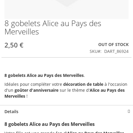
8 gobelets Alice au Pays des
Skip
to
Merveilles
the
beginning
2,50 €
OUT OF STOCK
of
the
SKU
DART_86924
images
gallery
8 gobelets Alice au Pays des Merveilles
.
Idéales pour compléter votre
décoration de table
à l'occasion
d'un
goûter d'anniversaire
sur le thème d'
Alice au Pays des
Merveilles
!
Details
8 gobelets Alice au Pays des Merveilles