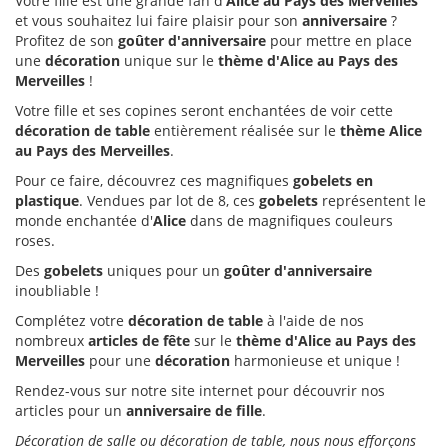
Votre fille est une grande fan d'
Alice au Pays des Merveilles
et vous souhaitez lui faire plaisir pour son
anniversaire
?
Profitez de son
goûter d'anniversaire
pour mettre en place
une
décoration
unique sur le
thème d'Alice au Pays des
Merveilles
!
Votre fille et ses copines seront enchantées de voir cette
décoration de table
entièrement réalisée sur le
thème Alice
au Pays des Merveilles
.
Pour ce faire, découvrez ces magnifiques
gobelets en
plastique
. Vendues par lot de 8, ces
gobelets
représentent le
monde enchantée d'
Alice
dans de magnifiques couleurs
roses.
Des
gobelets
uniques pour un
goûter d'anniversaire
inoubliable !
Complétez votre
décoration de table
à l'aide de nos
nombreux
articles de fête
sur le
thème d'Alice au Pays des
Merveilles
pour une
décoration
harmonieuse et unique !
Rendez-vous sur notre site internet pour découvrir nos
articles pour un
anniversaire de fille
.
Décoration de salle ou décoration de table, nous nous efforçons