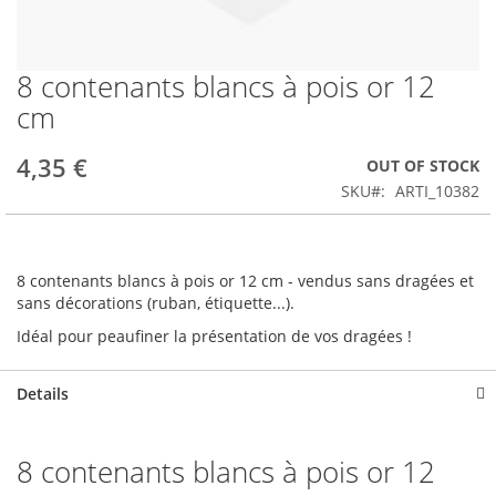
8 contenants blancs à pois or 12
Skip
to
cm
the
beginning
4,35 €
OUT OF STOCK
of
the
SKU
ARTI_10382
images
gallery
8 contenants blancs à pois or 12 cm - vendus sans dragées et
sans décorations (ruban, étiquette...).
Idéal pour peaufiner la présentation de vos dragées !
Details
8 contenants blancs à pois or 12