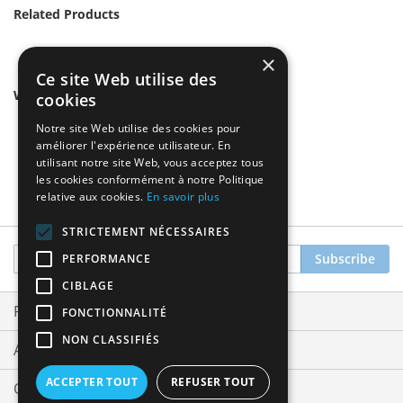
Related Products
×
Ce site Web utilise des
We found other products you might like!
cookies
Notre site Web utilise des cookies pour
améliorer l'expérience utilisateur. En
utilisant notre site Web, vous acceptez tous
les cookies conformément à notre Politique
relative aux cookies.
En savoir plus
STRICTEMENT NÉCESSAIRES
Sign
Subscribe
PERFORMANCE
Up
CIBLAGE
for
Our
Privacy and Cookie Policy
FONCTIONNALITÉ
Newsletter:
NON CLASSIFIÉS
Advanced Search
ACCEPTER TOUT
REFUSER TOUT
Orders and Returns