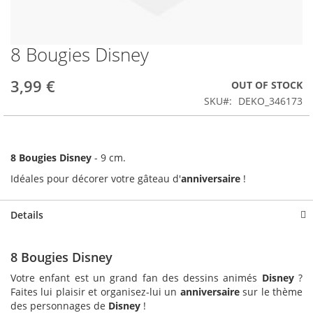
8 Bougies Disney
Skip
to
the
3,99 €
OUT OF STOCK
beginning
SKU
DEKO_346173
of
the
images
gallery
8 Bougies Disney
- 9 cm.
Idéales pour décorer votre gâteau d'
anniversaire
!
Details
8 Bougies Disney
Votre enfant est un grand fan des dessins animés
Disney
?
Faites lui plaisir et organisez-lui un
anniversaire
sur le thème
des personnages de
Disney
!