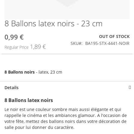
8 Ballons latex noirs - 23 cm
Skip
to
the
0,99 €
Special
OUT OF STOCK
beginning
Price
SKU
BA195-STX-4441-NOIR
1,89 €
of
Regular Price
the
images
gallery
8 Ballons noirs
- latex, 23 cm
Details
8 Ballons latex noirs
Le noir est une couleur sombre mais aussi élégante et qui
rappelle le cinéma et les ambiances glamour. A l'occasion de
votre fête, mettez des ballons noirs dans votre décoration de
salle pour lui donner du caractère.