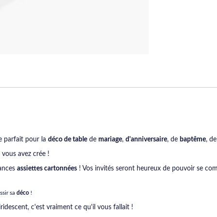
re parfait pour la
déco de table
de
mariage
,
d'anniversaire
, de
baptême
, d
 vous avez crée !
dances
assiettes cartonnées
! Vos invités seront heureux de pouvoir se co
ssir sa
déco
!
iridescent, c'est vraiment ce qu'il vous fallait !