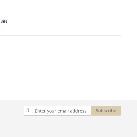
site.
Sign
Subscribe
Up
for
Our
Newsletter: