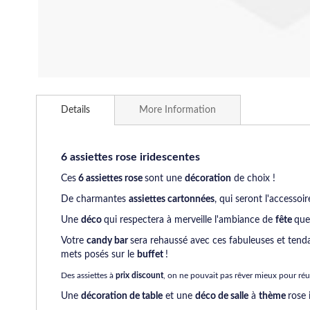
Skip
to
Details
More Information
the
beginning
of
the
6 assiettes rose iridescentes
images
Ces
6 assiettes rose
sont une
décoration
de choix !
gallery
De charmantes
assiettes cartonnées
, qui seront l'accessoi
Une
déco
qui respectera à merveille l'ambiance de
fête
que
Votre
candy bar
sera rehaussé avec ces fabuleuses et ten
mets posés sur le
buffet
!
Des assiettes à
prix discount
, on ne pouvait pas rêver mieux pour réu
Une
décoration de table
et une
déco de salle
à
thème
rose 