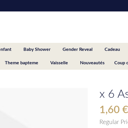
enfant
Baby Shower
Gender Reveal
Cadeau
Theme bapteme
Vaisselle
Nouveautés
Coup 
x 6 A
1,60 
Special
Price
Regular Pr