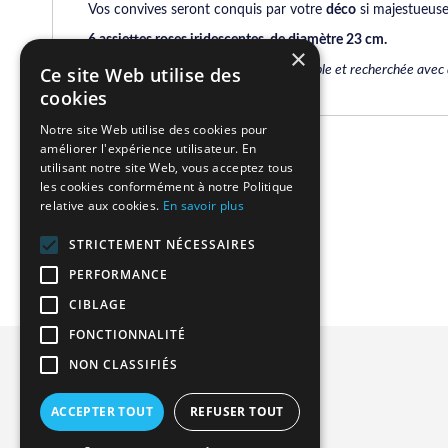
Vos convives seront conquis par votre
déco
si majestueuse 
6 assiettes roses iridescentes, de diamètre 23 cm.
×
Pour une décoration de table incomparable et recherchée avec d
Ce site Web utilise des
cookies
Notre site Web utilise des cookies pour
améliorer l'expérience utilisateur. En
Related Products
utilisant notre site Web, vous acceptez tous
les cookies conformément à notre Politique
relative aux cookies.
En savoir plus
We found other products you might like!
STRICTEMENT NÉCESSAIRES
PERFORMANCE
CIBLAGE
FONCTIONNALITÉ
Privacy and Cookie Policy
NON CLASSIFIÉS
Advanced Search
ACCEPTER TOUT
REFUSER TOUT
Orders and Returns
Contact Us