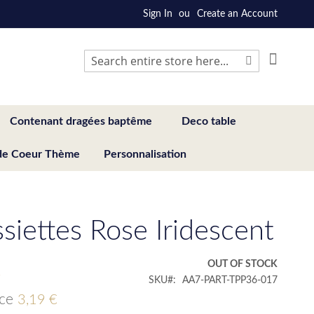
Sign In
Create an Account
My Cart
Search
Search
Contenant dragées baptême
Deco table
de Coeur Thème
Personnalisation
ssiettes Rose Iridescent
€
OUT OF STOCK
SKU
AA7-PART-TPP36-017
ice
3,19 €