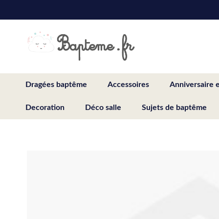
Skip
to
Content
Dragées baptême
Accessoires
Anniversaire 
Decoration
Déco salle
Sujets de baptême
Skip
to
the
end
of
the
images